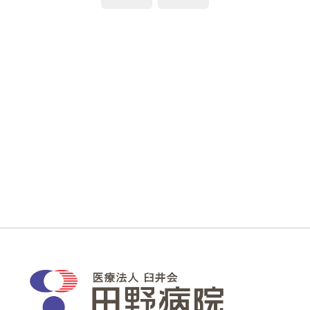
の
の
稿
投
投
稿:
稿:
ナ
ビ
ゲ
ー
シ
ョ
ン