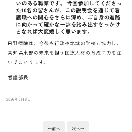
いのある職業です。 今回参加してくださっ
た10名の皆さんが、この説明会を通じて看
護職への関心をさらに深め、ご自身の進路
に向かって確かな一歩を踏み出すきっかけ
となれば大変嬉しく思います。
田野病院は、今後も行政や地域の学校と協力し、
高知県東部の未来を担う医療人材の育成に力を注
いでまいります。
看護部長
投
2026年6月8日
稿
日:
投
前
次
←
前へ
次へ
→