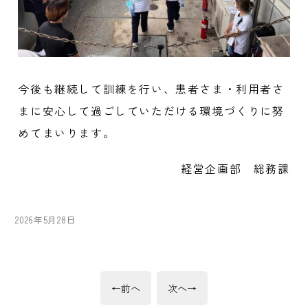
今後も継続して訓練を行い、患者さま・利用者さ
まに安心して過ごしていただける環境づくりに努
めてまいります。
経営企画部 総務課
投
2026年5月28日
稿
日:
投
前
次
←
前へ
次へ
→
の
の