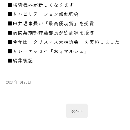
■検査機器が新しくなります
■リハビリテーション部勉強会
■臼井理事長が「最高優功賞」を受賞
■病院薬剤部斉藤部長が感謝状を授与
■今年は「クリスマス大抽選会」を実施しました
■リレーエッセイ「お寺マルシェ」
■編集後記
投
2024年1月25日
稿
日:
投
次
次へ
→
の
稿
投
稿: