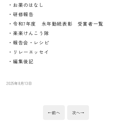
・お薬のはなし
・研修報告
・令和7年度 永年勤続表彰 受賞者一覧
・楽楽けんこう隊
・報告会・レシピ
・リレーエッセイ
・編集後記
投
2025年8月13日
稿
日:
投
前
次
←
前へ
次へ
→
の
の
稿
投
投
稿:
稿: