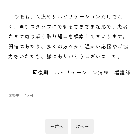
今後も、医療やリハビリテーションだけでな
く、当院スタッフにできるさまざまな形で、患者
さまに寄り添う取り組みを模索してまいります。
開催にあたり、多くの方々から温かい応援やご協
力をいただき、誠にありがとうございました。
回復期リハビリテーション病棟 看護師
投
2026年1月15日
稿
日:
投
前
次
←
前へ
次へ
→
の
の
稿
投
投